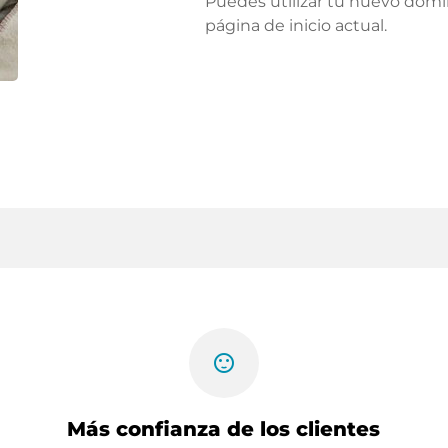
Puedes utilizar tu nuevo domi
página de inicio actual.
sentiment_satisfied
Más confianza de los clientes