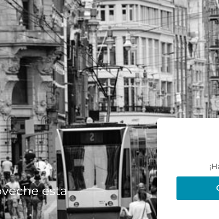
¡H
oveche esta