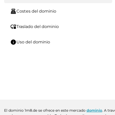
point_of_sale
Costes del dominio
move_down
Traslado del dominio
info
Uso del dominio
El dominio 1m8.de se ofrece en este mercado
dominio
. A tra