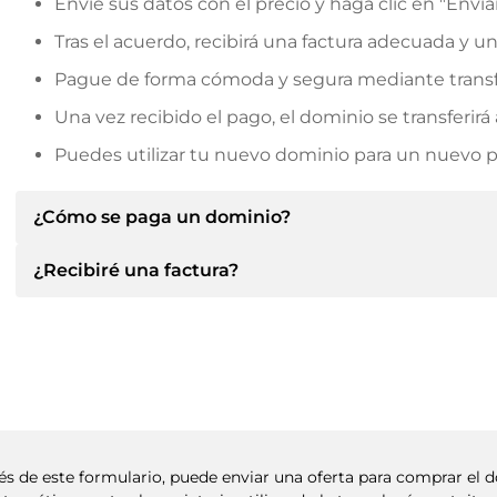
Envíe sus datos con el precio y haga clic en "Envia
Tras el acuerdo, recibirá una factura adecuada y u
Pague de forma cómoda y segura mediante transf
Una vez recibido el pago, el dominio se transferi
Puedes utilizar tu nuevo dominio para un nuevo pro
¿Cómo se paga un dominio?
¿Recibiré una factura?
Tras llegar a un acuerdo, el propietario le informará d
le facilitará los datos bancarios SEPA y, si lo desea,
Sí, el vendedor le enviará la factura correspondiente
Indique siempre el nombre de dominio y el número de 
un contrato de compra adicional si lo solicita.
vés de este formulario, puede enviar una oferta para comprar e