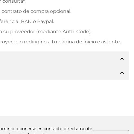
r consulta".
n contrato de compra opcional.
erencia IBAN o Paypal.
rá a su proveedor (mediante Auth-Code).
yecto o redirigirlo a tu página de inicio existente.
expand_less
expand_less
e los detalles del pago. A continuación, el propietario
 también le ofrecerá Paypal u otros métodos de pago.
. Para precios de compra superiores, también recibirá
factura al realizar la transferencia.
l dominio o ponerse en contacto directamente