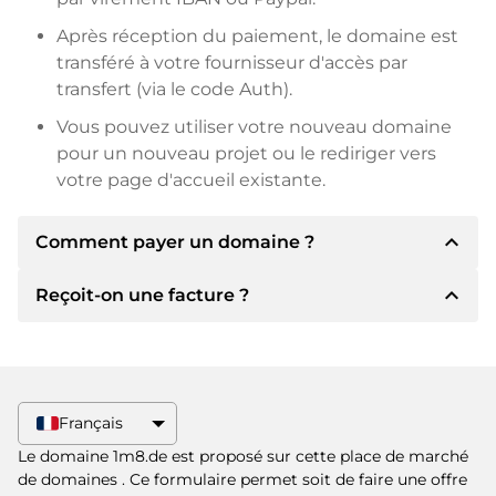
Après réception du paiement, le domaine est
transféré à votre fournisseur d'accès par
transfert (via le code Auth).
Vous pouvez utiliser votre nouveau domaine
pour un nouveau projet ou le rediriger vers
votre page d'accueil existante.
expand_less
Comment payer un domaine ?
expand_less
Reçoit-on une facture ?
Après un accord, le titulaire vous
communiquera les détails du paiement. Le
titulaire vous communiquera alors les détails
Oui, le vendeur vous enverra une facture en
bancaires SEPA et, si vous le souhaitez, vous
bonne et due forme. Si le prix d'achat est plus
proposera Paypal ou d'autres méthodes de
élevé, vous recevrez également un contrat de
Français
paiement.
vente supplémentaire si vous le souhaitez.
Le domaine 1m8.de est proposé sur cette place de marché
Veuillez toujours mentionner le nom de
de domaines
. Ce formulaire permet soit de faire une offre
domaine et le numéro de facture lors du