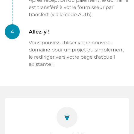
Après réception du paiement, le domaine
est transféré à votre fournisseur par
transfert (via le code Auth).
4
Allez-y !
Vous pouvez utiliser votre nouveau
domaine pour un projet ou simplement
le rediriger vers votre page d'accueil
existante !
highlight